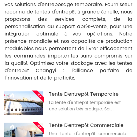
vos solutions d'entreposage temporaire. Fournisseur
reconnu de tentes d'entrepôt à grande échelle, nous
proposons des services complets, de la
personnalisation au support après-vente, pour une
intégration optimale à vos opérations. Notre
présence mondiale et nos capacités de production
modulables nous permettent de livrer efficacement
les commandes importantes sans compromis sur
la qualité. Optimisez votre stockage avec les tentes
d'entrepôt Changyi : l'alliance parfaite de
l'innovation et de la praticité.
Tente D'entrepôt Temporaire
La tente d'entrepôt temporaire est
une solution très pratique. Sa
conception modulaire permet un
montage et un démontage faciles.
Tente D'entrepôt Commerciale
Dotée d'une structure robuste, elle
Une tente d'entrepôt commerciale
résiste aux intempéries. Disponible