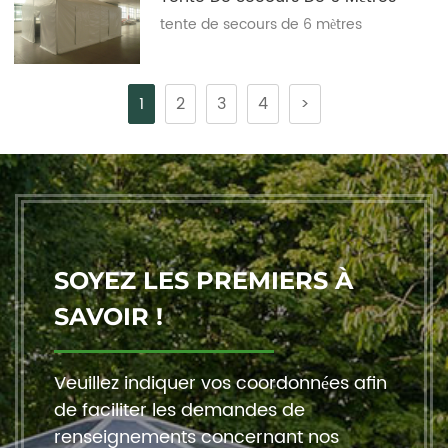
tente de secours de 6 mètres
1
2
3
4
>
SOYEZ LES PREMIERS À
SAVOIR !
Veuillez indiquer vos coordonnées afin
de faciliter les demandes de
renseignements concernant nos