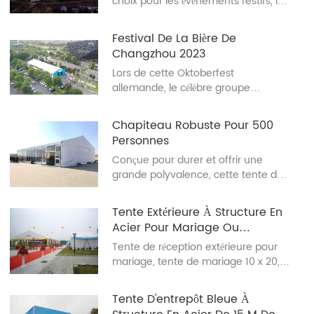
choix pour les événements festifs, les
hôtels et la vie résidentielle
quotidienne dans de nombreux
Festival De La Bière De
pays. La yourte mongole est
Changzhou 2023
imprégnée des coutumes nationales
Lors de cette Oktoberfest
et d'une forte esthétique des
allemande, le célèbre groupe
steppes.
étranger authentique The Beer King
et la troupe de danse Golden Dress
Chapiteau Robuste Pour 500
ont été invités à donner de
Personnes
magnifiques prestations.
Conçue pour durer et offrir une
grande polyvalence, cette tente de
réception robuste est fabriquée avec
des matériaux résistants aux
Tente Extérieure À Structure En
intempéries, des vents violents à la
Acier Pour Mariage Ou
pluie. Son design spacieux offre un
Réception (10 X 21 M)
Tente de réception extérieure pour
espace modulable pour les
mariage, tente de mariage 10 x 20,
événements, les ateliers ou le
tente de mariage 10 x 30
stockage. Facile à monter et
réutilisable, cette tente de réception
Tente D'entrepôt Bleue À
garantit une fiabilité à long terme, ce