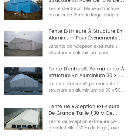
Structure En Acier De 15 M De
qui la rend idéale pour une utilisation
Large
Tente d'entrepôt bleue à structure
commerciale et extérieure, avec des
en acier de 15 m de large, chapiteau
performances constantes.
d'entrepôt bleu à structure en acier
Tente Extérieure À Structure En
Aluminium Pour Événements
Religieux Et Fêtes
La tente de réception extérieure à
structure en aluminium pour
événements religieux est largement
utilisée lors de fêtes.
Tente D'entrepôt Permanente À
Structure En Aluminium 30 X 50
M
La tente d'entrepôt permanente à
structure en aluminium de 30 x 50
m est largement utilisée pour le
stockage et l'événementiel ; c'est le
Tente De Réception Extérieure
produit phare du fabricant de tentes
De Grande Taille (30 M De
à structure en aluminium Changyi.
Large) Avec Structure En
Tente de réception extérieure de
Aluminium
grande taille (30 m de large) avec
structure en aluminium