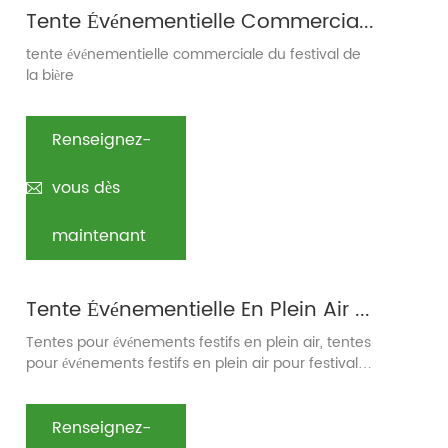
Tente Événementielle Commerciale Du Festival De La Bière
tente événementielle commerciale du festival de
la bière
Renseignez-
vous dès
maintenant
Tente Événementielle En Plein Air Pour Le Festival International De La Bière De Qingdao 2010
Tentes pour événements festifs en plein air, tentes
pour événements festifs en plein air pour festivals
de la bière
Renseignez-