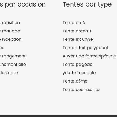
s par occasion
Tentes par type
exposition
Tente en A
e mariage
Tente arceau
 réception
Tente incurvée
au
Tente à toit polygonal
e rangement
Auvent de forme spéciale
énementielle
Tente pagode
dustrielle
yourte mongole
Tente dôme
Tente coulissante