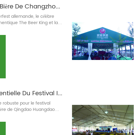
Festival De La Bière De Changzhou 2023
rfest allemande, le célèbre
hentique The Beer King et la
en Dress ont été invités à
es prestations.
Tente Événementielle Du Festival International De La Bière De Qingdao Huangdao 2011-2012
 robuste pour le festival
 bière de Qingdao Huangdao