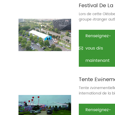
Lors de cette Oktobe
groupe étranger aut
troupe de danse Gold
donner de magnifiqu
Renseignez-
vous dès
maintenant
Tente événementielle
international de la
2011-2012
Renseignez-