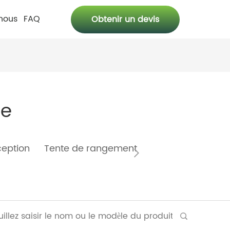
nous
FAQ
Obtenir un devis
re
ception
Tente de rangement
Tente du festival de
bière