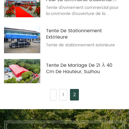
De La Société Wuxi Donaldson
Tente d'événement commercial pour
la cérémonie d'ouverture de la
société Wuxi Donaldson
Tente De Stationnement
Extérieure
Tente de stationnement extérieure
Tente De Mariage De 21 À 40
Cm De Hauteur, Suzhou
1
2