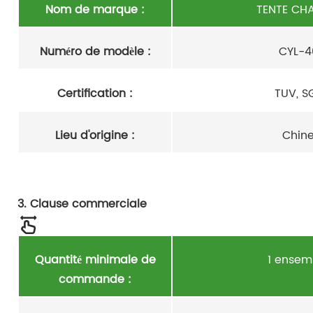
Nom de marque :
TENTE CH
Numéro de modèle :
CYL-4
Certification :
TUV, S
Lieu d'origine :
Chin
3. Clause commerciale
Quantité minimale de
1 ensem
commande :