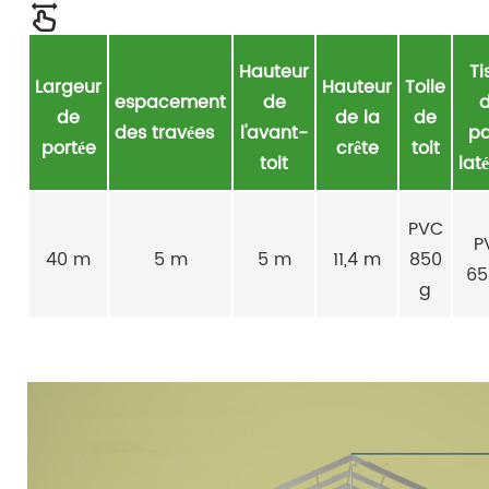
Hauteur
Ti
Largeur
Hauteur
Toile
espacement
de
de
de la
de
des travées
l'avant-
pa
portée
crête
toit
toit
lat
PVC
P
40 m
5 m
5 m
11,4 m
850
65
g