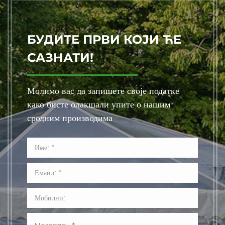
БУДИТЕ ПРВИ КОЈИ ЋЕ
САЗНАТИ!
Молимо вас да запишете своје податке
како бисте олакшали упите о нашим
сродним производима