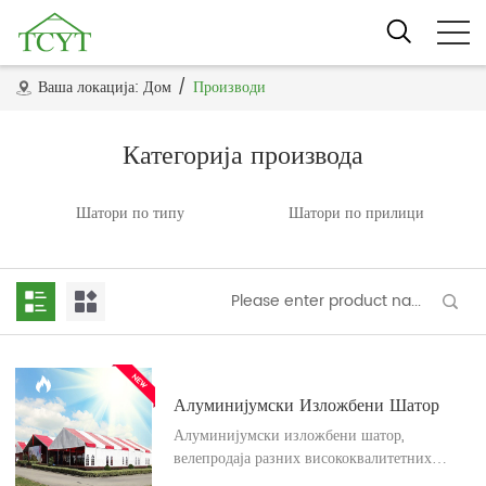
Ваша локација:
Дом
/
Производи
Категорија производа
Шатори по типу
Шатори по прилици
Алуминијумски Изложбени Шатор
Алуминијумски изложбени шатор,
велепродаја разних висококвалитетних
алуминијумских изложбених шатора од