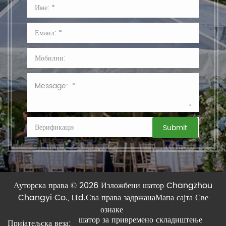
Ауторска права © 2026 Изложбени шатор Changzhou
Changyi Co., Ltd.
Сва права задржана
Мапа сајта
Све
ознаке
шатор за привремено складиштење
Пријатељска веза: