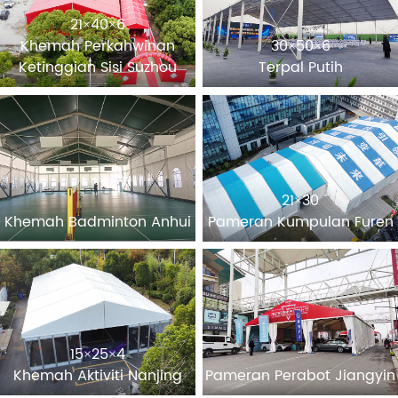
21×40×6
Khemah Perkahwinan
30×50×6
Ketinggian Sisi Suzhou
Terpal Putih
21×30
Khemah Badminton Anhui
Pameran Kumpulan Furen
15×25×4
Khemah Aktiviti Nanjing
Pameran Perabot Jiangyin