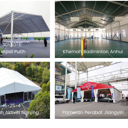
30×50×6
Terpal Putih
Khemah Badminton Anhui
15×25×4
 Aktiviti Nanjing
Pameran Perabot Jiangyin