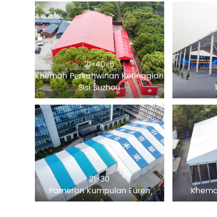
21×40×6
Khemah Perkahwinan Ketinggian
Sisi Suzhou
21×30
Pameran Kumpulan Furen
Khemah