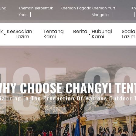
ung
Khemah Berbentuk
Khemah Pagoda
Khemah Yurt
K
Khas
Mongolia
uk
Kes
Soalan
Tentang
Berita
Hubungi
Soala
Lazim
Kami
Kami
Lazim