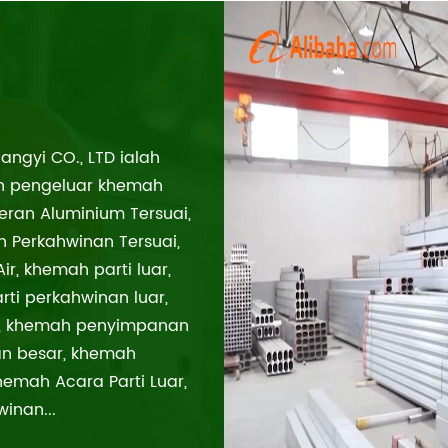
gyi CO., LTD ialah
an pengeluar khemah
ran Aluminium Tersuai,
Perkahwinan Tersuai,
ir, khemah parti luar,
rti perkahwinan luar,
, khemah penyimpanan
n besar, khemah
emah Acara Parti Luar,
inan...