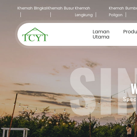
Khemah Bingkai
Khemah Busur
Khemah
Khemah Bumb
Lengkung
Poligon
Laman
Prod
Utama