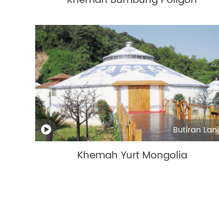
Khemah Bumbung Poligon
Butiran Lanj
Khemah Yurt Mongolia