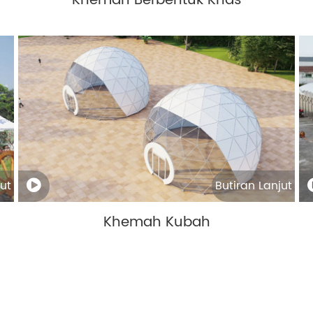
Khemah Berbentuk Khas
ut
Butiran Lanjut
Khemah Kubah