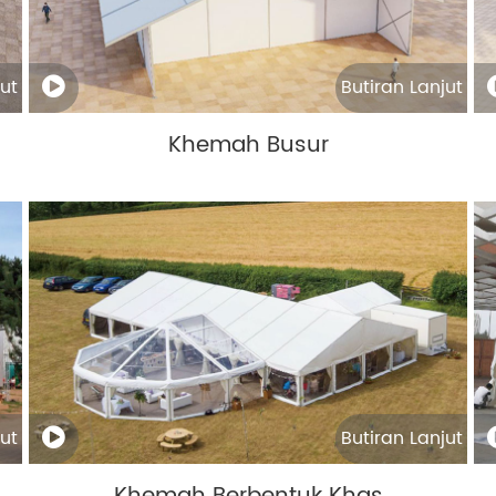
ut
Butiran Lanjut
Khemah Busur
ut
Butiran Lanjut