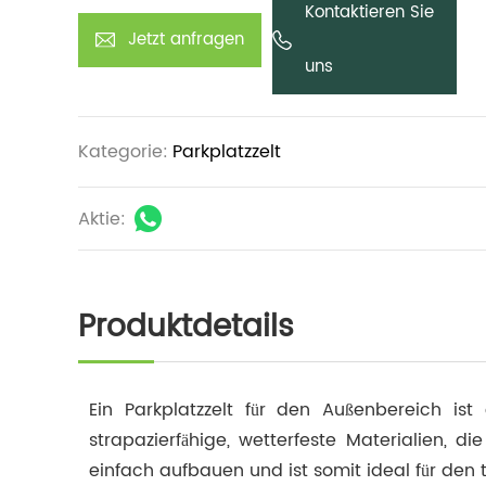
dennoch robust und passt für die meisten F
Kontaktieren Sie
einem Parkzelt vermeiden Sie teure Lac
Jetzt anfragen
Ausbleichen des Innenraums – eine sinnvolle In
uns
Autobesitzer.
Kategorie:
Parkplatzzelt
Aktie:
Produktdetails
Ein Parkplatzzelt für den Außenbereich is
strapazierfähige, wetterfeste Materialien, 
einfach aufbauen und ist somit ideal für den 