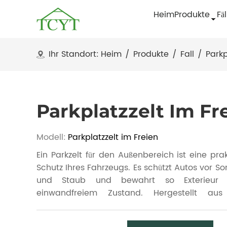
Heim
Produkte
Fäl
Ihr Standort:
Heim
/
Produkte
/
Fall
/
Parkp
Parkplatzzelt Im Fr
Modell:
Parkplatzzelt im Freien
Ein Parkzelt für den Außenbereich ist eine pr
Schutz Ihres Fahrzeugs. Es schützt Autos vor S
und Staub und bewahrt so Exterieur u
einwandfreiem Zustand. Hergestellt aus s
wetterfesten Materialien, lässt sich dieses Pa
und abbauen und ist platzsparend zu verstauen