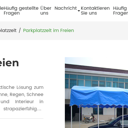
le
Häufig gestellte
Über
Nachricht
Kontaktieren
Häufig
Fragen
uns
Sie uns
Frage
latzzelt
/
Parkplatzzelt im Freien
eien
aktische Lösung zum
onne, Regen, Schnee
nd Interieur in
trapazierfähigen,
rkzelt einfach auf-
. Es ist leicht und