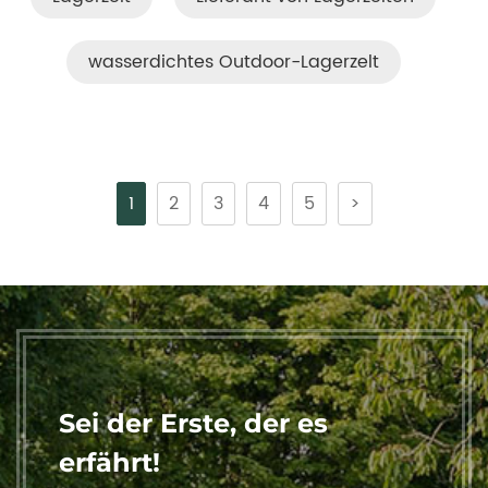
wasserdichtes Outdoor-Lagerzelt
1
2
3
4
5
>
Sei der Erste, der es
erfährt!