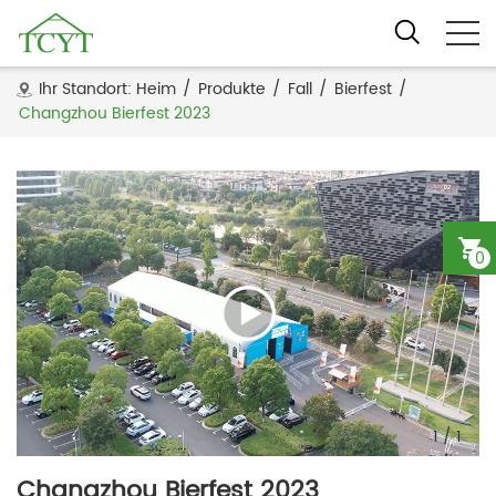
Ihr Standort:
Heim
/
Produkte
/
Fall
/
Bierfest
/
Changzhou Bierfest 2023
0
1
/
1
Changzhou Bierfest 2023