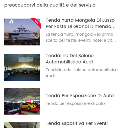
preoccuparvi della qualità e del servizio.
Tenda Yurta Mongola Di Lusso
Per Feste Di Grandi Dimensioni
Di 200 Mq
La tenda Yurta mongola è la prima
scelta per feste, eventi, hotel e vita
residenziale quotidiana in molti
paesi. La tenda Yurta mongola è
Tendalino Del Salone
ricca di tradizioni nazionali e di un
Automobilistico Audi
forte senso estetico tipico delle
Tendalino del salone automobilistico
praterie.
Audi
Tenda Per Esposizione Di Auto
Tenda per esposizione di auto
Tenda Espositiva Per Eventi