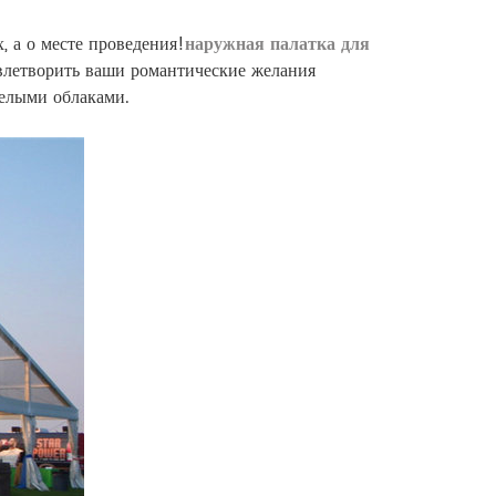
, а о месте проведения!
наружная палатка для
овлетворить ваши романтические желания
белыми облаками.