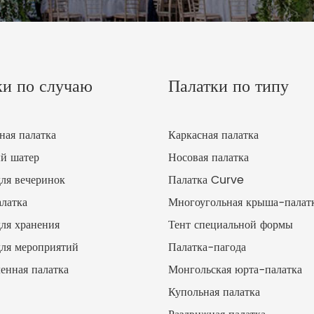
ки по случаю
Палатки по типу
ная палатка
Каркасная палатка
й шатер
Носовая палатка
для вечеринок
Палатка Curve
латка
Многоугольная крыша-палат
для хранения
Тент специальной формы
для мероприятий
Палатка-пагода
нная палатка
Монгольская юрта-палатка
Купольная палатка