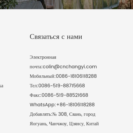
Связаться с нами
Электронная
почта:
colin@cnchangyi.com
Мобильный:
0086-18106118288
ка
Тел:
0086-519-88715668
Факс:
0086-519-88521668
WhatsApp:
+86-18106118288
Добавлять:
№ 308, Сяань, город
Яогуань, Чанчжоу, Цзянсу, Китай