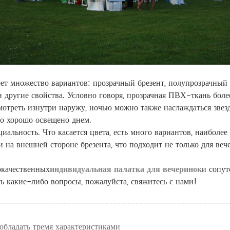
ет множество вариантов: прозрачный брезент, полупрозрачный
другие свойства. Условно говоря, прозрачная ПВХ-ткань более
отреть изнутри наружу, ночью можно также наслаждаться звезд
но хорошо освещено днем.
иальность. Что касается цвета, есть много вариантов, наибол
 на внешней стороне брезента, что подходит не только для веч
окачественных
индивидуальная палатка для вечеринок
и сопу
сть какие-либо вопросы, пожалуйста, свяжитесь с нами!
обладать тремя характеристиками