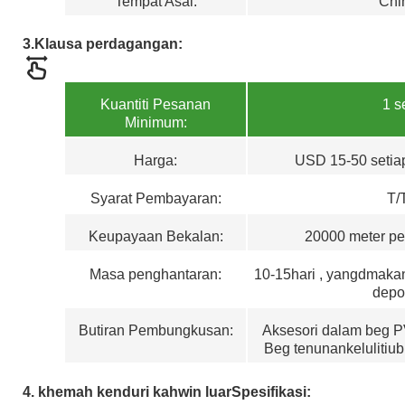
Tempat Asal:
Chi
3
.
Klausa perdagangan:
Kuantiti Pesanan
1 s
Minimum:
Harga:
USD 15-50 setiap
Syarat Pembayaran
:
T/
Keupayaan Bekalan:
20000 meter pe
Masa penghantaran:
1
0
-15
hari , yang
d
makan
depos
Butiran Pembungkusan:
Aksesori dalam beg P
Beg tenunan
keluli
tiu
4. khemah kenduri kahwin luar
Spesifikasi: