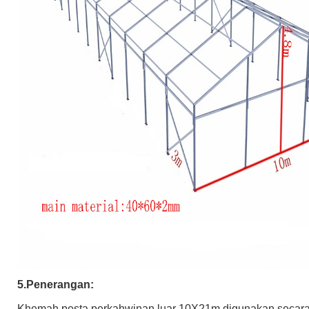
5.
Penerangan:
Khemah pesta perkahwinan luar 10X21m digunakan secar