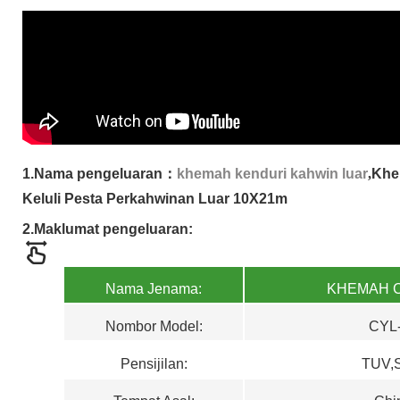
1.
Nama pengeluaran
：
khemah kenduri kahwin luar
,
Khe
Keluli Pesta Perkahwinan Luar 10X21m
2.
Maklumat pengeluaran:
Nama Jenama:
KHEMAH 
Nombor Model:
CYL
Pensijilan
:
TUV,