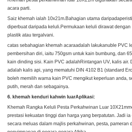
acara parti.
Saiz khemah ialah 10x21m.
Bahagian utama daripada
peris
diperbuat daripada keluli.
Permukaan keluli dirawat denga
plastik atau tergalvani
.
c
atas sebahagian khemah acara
adalah lakukan
uble PVC l
pembersihan diri
, iaitu 750gsm untuk kain bumbung, dan 6
kain dinding sisi. Kain PVC adalah
Rintangan UV, kalis air
adalah kalis api, yang mematuhi DIN 4102 B1 (standard Er
boleh memilih warna kain PVC mengikut keperluan anda, sep
putih, merah dan sebagainya.
6. khemah kenduri kahwin luar
Aplikasi:
Khemah Rangka Keluli Pesta Perkahwinan Luar 10X21m
m
prestasi kekuatan tinggi dan harga yang berpatutan. Jadi i
secara meluas dalam majlis perkahwinan, pesta, pameran 
penyimpanan di negara-negara Afrika.