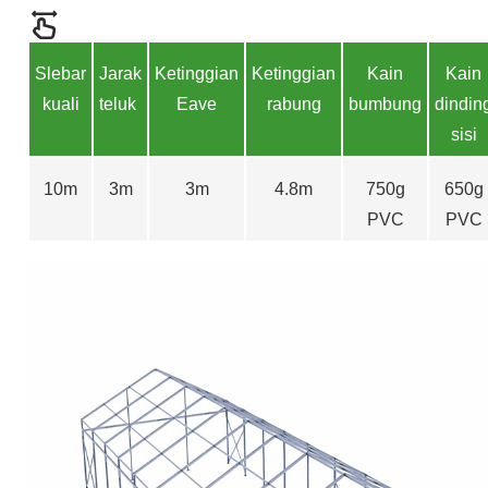
S
lebar
Jarak
Ketinggian
Ketinggian
Kain
Kain
kuali
teluk
Eave
rabung
bumbung
dindin
sisi
10m
3m
3m
4.8m
750g
650g
PVC
PVC