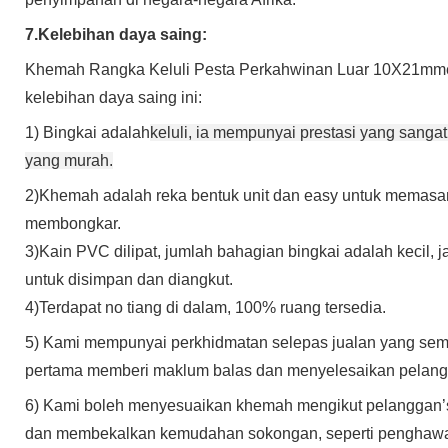
7.
Kelebihan daya saing:
Khemah Rangka Keluli Pesta Perkahwinan Luar 10X21m
m
kelebihan daya saing ini:
1) Bingkai adalah
keluli, ia mempunyai prestasi yang sangat
yang murah
.
2)
Khemah adalah reka bentuk unit dan e
asy untuk memasa
membongkar.
3
)
Kain PVC dilipat, jumlah bahagian bingkai adalah kecil, j
untuk disimpan dan diangkut
.
4
)
Terdapat n
o tiang di dalam, 100% ruang tersedia.
5) Kami mempunyai perkhidmatan selepas jualan yang semp
pertama memberi maklum balas dan menyelesaikan pelan
6) Kami boleh menyesuaikan khemah mengikut pelanggan
’
dan membekalkan kemudahan sokongan, seperti penghawa