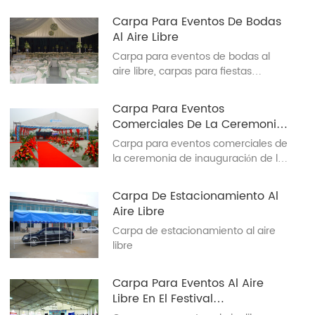
Carpa Para Eventos De Bodas
Al Aire Libre
Carpa para eventos de bodas al
aire libre, carpas para fiestas
comerciales a la venta 20x40
Carpa Para Eventos
Comerciales De La Ceremonia
De Inauguración De La
Carpa para eventos comerciales de
Empresa Wuxi Donaldson
la ceremonia de inauguración de la
empresa Wuxi Donaldson
Carpa De Estacionamiento Al
Aire Libre
Carpa de estacionamiento al aire
libre
Carpa Para Eventos Al Aire
Libre En El Festival
Internacional De Cerveza De