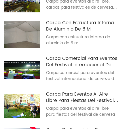
Carpa para eventos al aire libre,
Qingdao 2010
carpas para festivales de cerveza
Carpa para eventos al aire libre
Carpa Con Estructura Interna
De Aluminio De 6 M
Carpa con estructura interna de
aluminio de 6 m
Carpa Comercial Para Eventos
Del Festival Internacional De
Cerveza De Ningbo 2007
Carpa comercial para eventos del
festival internacional de cerveza de
Ningbo 2007, la mejor carpa
comercial para eventos del festival
Carpa Para Eventos Al Aire
de cerveza
Libre Para Fiestas Del Festival
De Cerveza
Carpa para eventos al aire libre
para fiestas del festival de cerveza