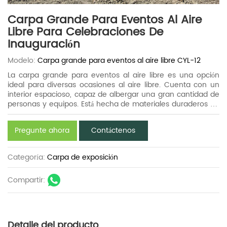
Carpa Grande Para Eventos Al Aire
Libre Para Celebraciones De
Inauguración
Modelo:
Carpa grande para eventos al aire libre CYL-12
La carpa grande para eventos al aire libre es una opción
ideal para diversas ocasiones al aire libre. Cuenta con un
interior espacioso, capaz de albergar una gran cantidad de
personas y equipos. Está hecha de materiales duraderos de
alta calidad y puede soportar diferentes condiciones
climáticas. Con su diseño fácil de ensamblar, se puede
Pregunte ahora
Contáctenos
instalar rápidamente. Esta carpa proporciona un excelente
refugio y crea un excelente entorno para actividades al aire
libre, festivales y eventos.
Categoría:
Carpa de exposición
Compartir:
Detalle del producto