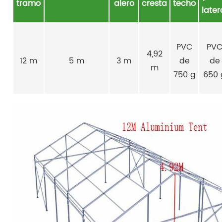
tramo
alero
cresta
techo
later
PVC
PV
4,92
12 m
5 m
3 m
de
de
m
750 g
650 